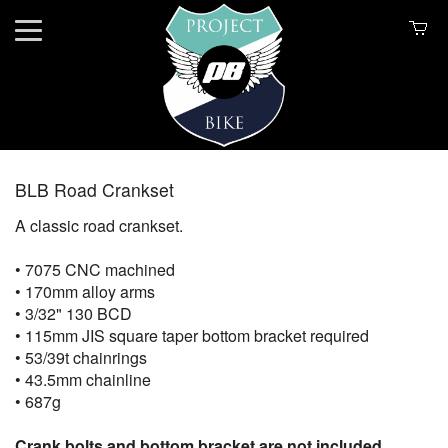
BLB Road Crankset
A classic road crankset.
• 7075 CNC machined
• 170mm alloy arms
• 3/32" 130 BCD
• 115mm JIS square taper bottom bracket required
• 53/39t chainrings
• 43.5mm chainline
• 687g
Crank bolts and bottom bracket are not included.