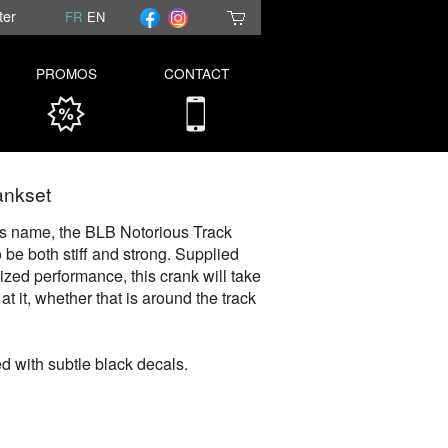
ter
FR
EN
PROMOS
CONTACT
ankset
us name, the BLB Notorious Track
 be both stiff and strong. Supplied
ized performance, this crank will take
t it, whether that is around the track
d with subtle black decals.