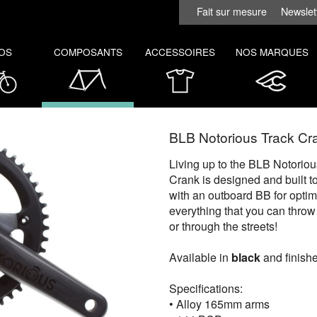
Fait sur mesure
Newslet
OS
COMPOSANTS
ACCESSOIRES
NOS MARQUES
BLB Notorious Track Cr
Living up to the BLB Notorio
Crank is designed and built to
with an outboard BB for optim
everything that you can throw a
or through the streets!
Available in
black
and finishe
Specifications:
• Alloy 165mm arms