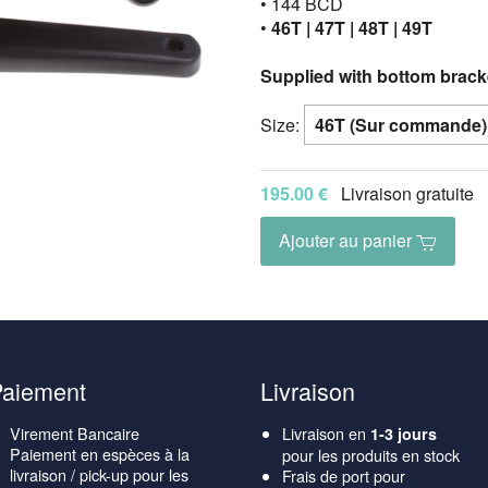
• 144 BCD
•
46T | 47T | 48T | 49T
Supplied with bottom brack
Size:
195.00 €
Livraison gratuite
Ajouter au panier
Paiement
Livraison
Virement Bancaire
Livraison en
1-3 jours
Paiement en espèces à la
pour les produits en stock
livraison / pick-up pour les
Frais de port pour