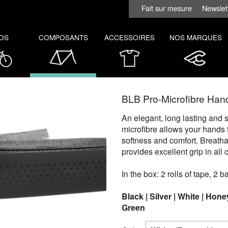
Fait sur mesure
Newslet
OS
COMPOSANTS
ACCESSOIRES
NOS MARQUES
BLB Pro-Microfibre Han
An elegant, long lasting and s
microfibre allows your hands 
softness and comfort. Breathab
provides excellent grip in all 
In the box: 2 rolls of tape, 2 b
Black | Silver | White | Hon
Green