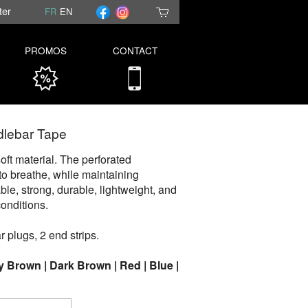
ter
FR
EN
PROMOS
CONTACT
dlebar Tape
oft material. The perforated
to breathe, while maintaining
le, strong, durable, lightweight, and
conditions.
ar plugs, 2 end strips.
ey Brown | Dark Brown | Red | Blue |